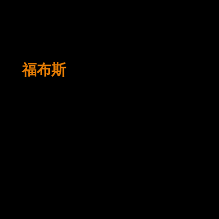
Home
About
Service
福布斯
Portfolio
Resume
Testimonial
Blog
Contact